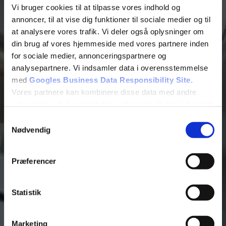
Vi bruger cookies til at tilpasse vores indhold og
annoncer, til at vise dig funktioner til sociale medier og til
at analysere vores trafik. Vi deler også oplysninger om
din brug af vores hjemmeside med vores partnere inden
for sociale medier, annonceringspartnere og
analysepartnere. Vi indsamler data i overensstemmelse
Tilføj filer (max 5)
med
Googles Business Data Responsibility Site
.
Vores partnere kan kombinere disse data med andre
oplysninger, du har givet dem, eller som de har indsamlet
fra din brug af deres tjenester.
Samtykkevalg
Bliv kontaktet
Nødvendig
Se Cookie & Privatlivspolitik
her
Præferencer
Statistik
Marketing